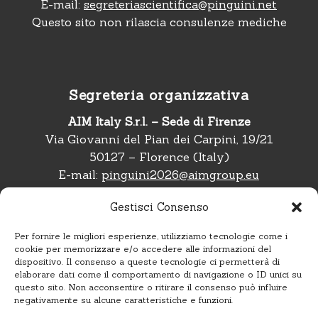
E-mail:
segreteriascientifica@pinguini.net
Questo sito non rilascia consulenze mediche
Segreteria organizzativa
AIM Italy S.r.l. – Sede di Firenze
Via Giovanni del Pian dei Carpini, 19/21
50127 – Florence (Italy)
E-mail:
pinguini2026@aimgroup.eu
Telefono:
+39 02 566011
Gestisci Consenso
Per fornire le migliori esperienze, utilizziamo tecnologie come i
cookie per memorizzare e/o accedere alle informazioni del
dispositivo. Il consenso a queste tecnologie ci permetterà di
Seguici su
elaborare dati come il comportamento di navigazione o ID unici su
questo sito. Non acconsentire o ritirare il consenso può influire
negativamente su alcune caratteristiche e funzioni.