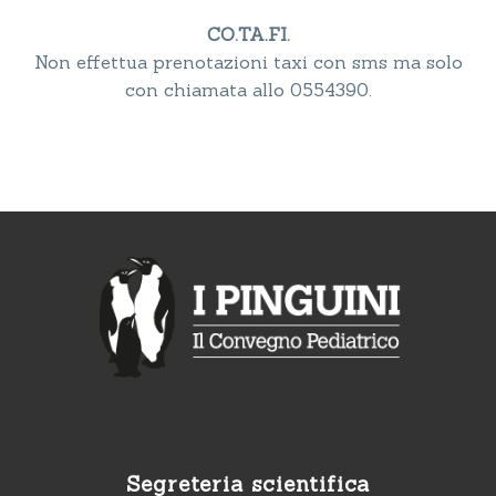
CO.TA.FI.
Non effettua prenotazioni taxi con sms ma solo
con chiamata allo 0554390.
Segreteria scientifica