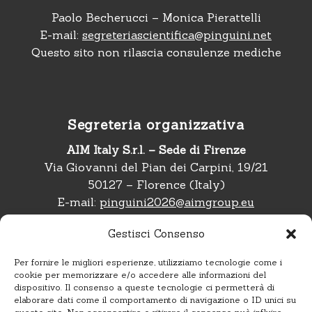
Paolo Becherucci – Monica Pierattelli
E-mail:
segreteriascientifica@pinguini.net
Questo sito non rilascia consulenze mediche
Segreteria organizzativa
AIM Italy S.r.l. – Sede di Firenze
Via Giovanni del Pian dei Carpini, 19/21
50127 – Florence (Italy)
E-mail:
pinguini2026@aimgroup.eu
Telefono:
+39 02 566011
Gestisci Consenso
Per fornire le migliori esperienze, utilizziamo tecnologie come i
cookie per memorizzare e/o accedere alle informazioni del
dispositivo. Il consenso a queste tecnologie ci permetterà di
Seguici su
elaborare dati come il comportamento di navigazione o ID unici su