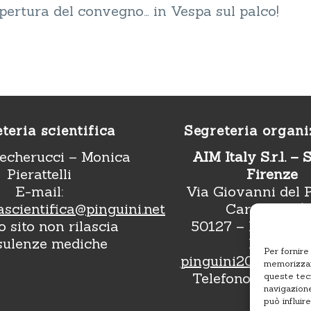
’apertura del convegno… in Vespa sul palco!
teria scientifica
Segreteria organi
echerucci – Monica
AIM Italy S.r.l. – 
Pierattelli
Firenze
E-mail:
Via Giovanni del P
ascientifica@pinguini.net
Carpini, 19/
 sito non rilascia
50127 – Florence 
sulenze mediche
E-mail:
Per fornire
pinguini2026@aimg
memorizzare
Telefono:
+39 02 
queste tec
navigazione
può influir