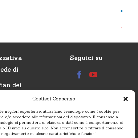
zzativa
Seguici su
Sede di
ian dei
21
Gestisci Consenso
(Italy)
 le migliori esperienze, utilizziamo tecnologie come i cookie per
roup.eu
 e/o accedere alle informazioni del dispositivo. Il consenso a
566011
nologie ci permetterà di elaborare dati come il comportamento di
 o ID unici su questo sito. Non acconsentire o ritirare il consenso
e negativamente su alcune caratteristiche e funzioni.