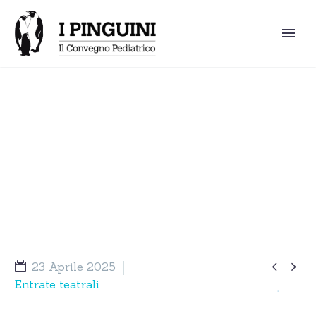
24° ½ convegno dei Pinguini –
“Guerre Stellari”


23 Aprile 2025
Entrate teatrali