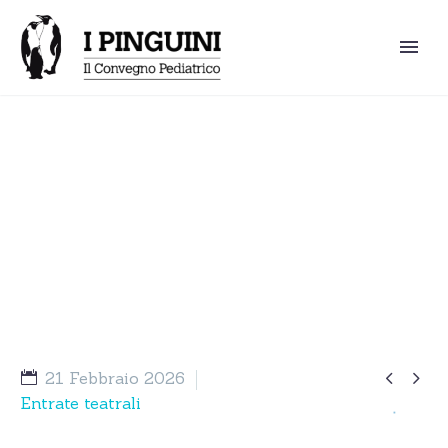
28° Convegno dei Pinguini –
“Rosa e Agesilao”


21 Febbraio 2026
Entrate teatrali