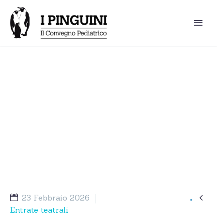
30° Convegno dei Pinguini –
Verso le stelle … il viaggio
continua

23 Febbraio 2026
Entrate teatrali