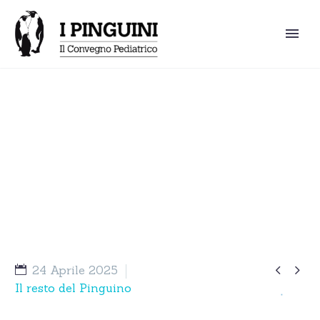
Il Resto Pinguino – Le cellule
staminali


24 Aprile 2025
Il resto del Pinguino