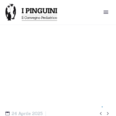
L’ approccio dal vivo ad un
bambino sovrappeso:
approfondimento dell’anamnesi
alimentare – 3 parte


24 Aprile 2025