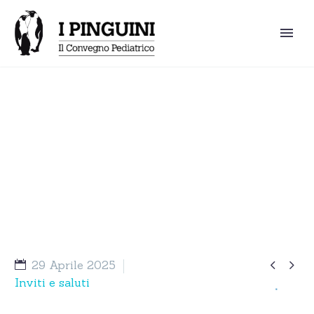
Presentazione 25° Convegno dei
Pinguini 2021


29 Aprile 2025
Inviti e saluti