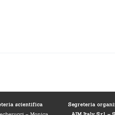
teria scientifica
Segreteria organi
echerucci – Monica
AIM Italy S.r.l. – 