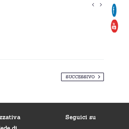


SUCCESSIVO
zzativa
Seguici su
Sede di